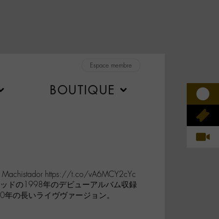
Espace membre
BOUTIQUE
 – Machistador https://t.co/vA6MCY2cYc
ッドの1998年のデビューアルバム収録
00年の長いライヴヴァージョン。