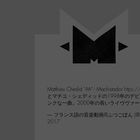
Panneau de gestion des cookies
LABO
-
Aller
Laboratoire
au
poétique
M-
menu
et
musical
Aller
autour
au
de
contenu
l'univers
Aller
de
-
à
M-
Matthieu Chedid "-M-" - Machistador
https:
la
とマチユ・シェディッドの1998年のデ
recherche
ンクな一曲。2000年の長いライヴヴァ
— フランス語の音楽動画@ふつごぽん (@futsu
2017