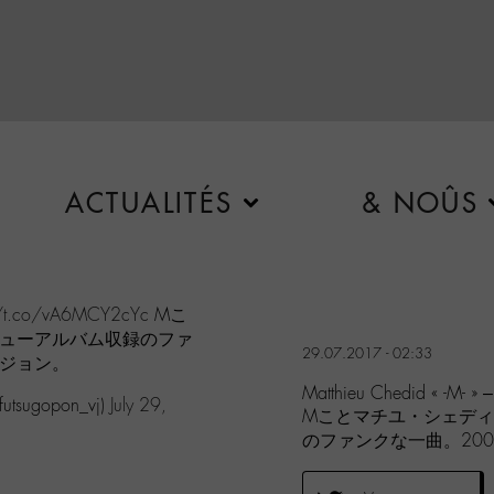
ACTUALITÉS
& NOÛS
//t.co/vA6MCY2cYc
Mこ
ビューアルバム収録のファ
29.07.2017 - 02:33
ージョン。
Matthieu Chedid « -M- »
gopon_vj)
July 29,
Mことマチユ・シェディ
のファンクな一曲。20