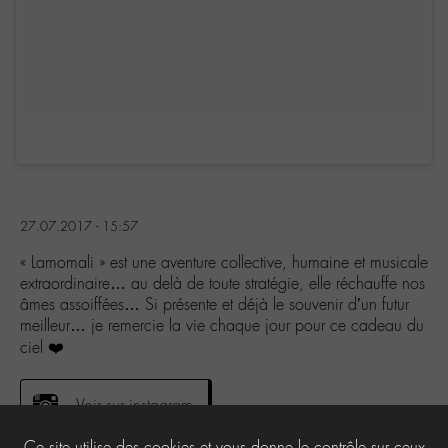
27.07.2017 - 15:57
« Lamomali » est une aventure collective, humaine et musicale
extraordinaire… au delà de toute stratégie, elle réchauffe nos
âmes assoiffées… Si présente et déjà le souvenir d’un futur
meilleur… je remercie la vie chaque jour pour ce cadeau du
ciel ❤️
Voir sur instagram
Ce site utilise des cookies et vous donne le contrôle sur ceux