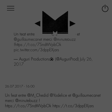
Afficher
Panneau de gestion des cookies
Labo
Connex
-
le
M-
menu
Aller
Un feat entre
@M_Chedid
@Yodelice
et
au
@guillaumecanet
merci
@minutebuzz
menu
!
https://t.co/7SndtWpbOk
Aller
pic.twitter.com/3dppEXjars
au
contenu
— Auguri Productions🎤 (@AuguriProd)
July 26,
Aller
2017
à
la
recherche
26.07.2017 - 16:00
Un feat entre @M_Chedid @Yodelice et @guillaumecanet
merci @minutebuzz !
https://t.co/7SndtWpbOk https://t.co/3dppEXjars