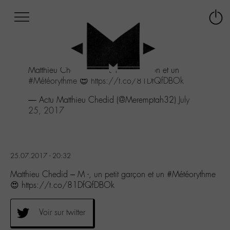
Afficher
Panneau de gestion des cookies
Labo
Connex
-
le
M-
menu
Aller
Matthieu Chedid - M -, un petit garçon et un
au
#Météorythme
😍
https://t.co/81DfQfDBOk
menu
Aller
— Actu Matthieu Chedid (@Meremptah32)
July
au
25, 2017
contenu
Aller
à
la
25.07.2017 - 20:32
recherche
Matthieu Chedid – M -, un petit garçon et un #Météorythme
😍 https://t.co/81DfQfDBOk
Voir sur twitter