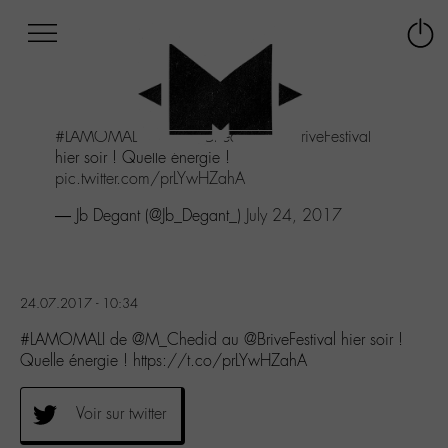
Afficher
Panneau de gestion des cookies
Labo
Connex
-
le
M-
menu
Aller
#LAMOMALI
de
@M_Chedid
au
@BriveFestival
au
hier soir ! Quelle énergie !
menu
pic.twitter.com/prLYwHZahA
Aller
au
— Jb Degant (@Jb_Degant_)
July 24, 2017
contenu
Aller
à
la
24.07.2017 - 10:34
recherche
#LAMOMALI de @M_Chedid au @BriveFestival hier soir !
Quelle énergie ! https://t.co/prLYwHZahA
Voir sur twitter