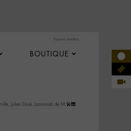
Espace membre
BOUTIQUE
amille, Julien Doré, Lamomali de M 🎤🎹