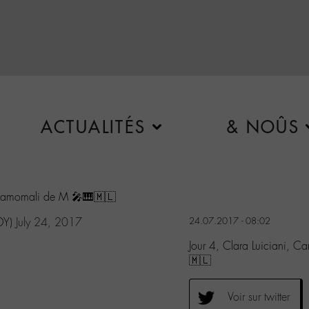
ACTUALITÉS
& NOÛS
é, Lamomali de M 🎤🎹🇲🇱
DY)
July 24, 2017
24.07.2017 - 08:02
Jour 4, Clara Luiciani, C
🇲🇱
Voir sur twitter