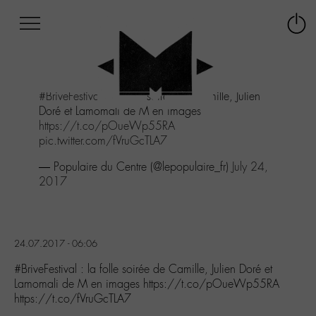
Afficher
Panneau de gestion des cookies
Labo
Connex
-
le
M-
menu
Aller
#BriveFestival
: la folle soirée de Camille, Julien
au
Doré et Lamomali de M en images
menu
https://t.co/pOueWp55RA
Aller
pic.twitter.com/fVruGcTLA7
au
contenu
— Populaire du Centre (@lepopulaire_fr)
July 24,
Aller
2017
à
la
recherche
24.07.2017 - 06:06
#BriveFestival : la folle soirée de Camille, Julien Doré et
Lamomali de M en images https://t.co/pOueWp55RA
https://t.co/fVruGcTLA7