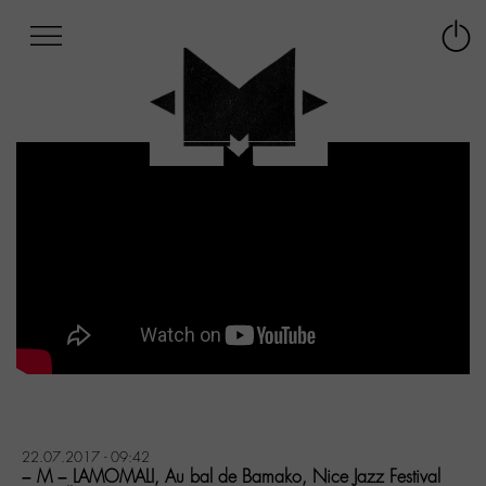
Afficher
Panneau de gestion des cookies
Labo
Connex
-
le
M-
menu
Aller
au
menu
Aller
au
contenu
Aller
à
la
recherche
22.07.2017 - 09:42
– M – LAMOMALI, Au bal de Bamako, Nice Jazz Festival