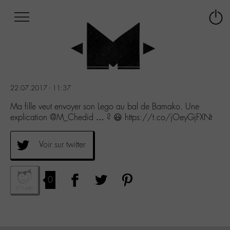
Afficher
Panneau de gestion des cookies
Labo
Connex
-
le
M-
menu
Aller
au
menu
22.07.2017 - 11:37
Aller
au
Ma fille veut envoyer son Lego au bal de Bamako. Une
contenu
explication @M_Chedid … ? 😃 https://t.co/jOeyGjFXNt
Aller
à
Voir sur twitter
la
recherche
0