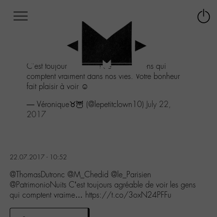
Afficher
Panneau de gestion des cookies
Labo
Connex
-
le
M-
menu
Aller
C'est toujours agréable de voir les gens qui
au
comptent vraiment dans nos vies. Votre bonheur
menu
fait plaisir à voir ☺
Aller
au
— Véronique♉🦉 (@lepetitclown10)
July 22,
contenu
2017
Aller
à
la
recherche
22.07.2017 - 10:52
@ThomasDutronc @M_Chedid @le_Parisien
@PatrimonioNuits C’est toujours agréable de voir les gens
qui comptent vraime… https://t.co/3oxN24PFFu