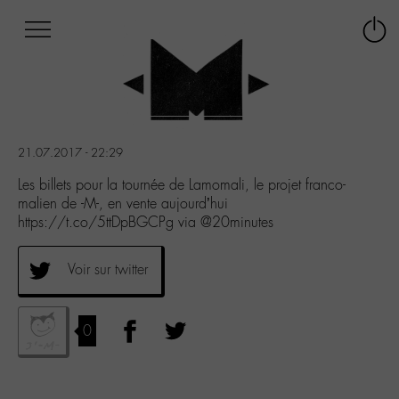
Afficher
Panneau de gestion des cookies
Labo
Connex
-
le
M-
menu
Aller
au
menu
21.07.2017 - 22:29
Aller
au
Les billets pour la tournée de Lamomali, le projet franco-
contenu
malien de -M-, en vente aujourd’hui
Aller
https://t.co/5ttDpBGCPg via @20minutes
à
la
Voir sur twitter
recherche
0