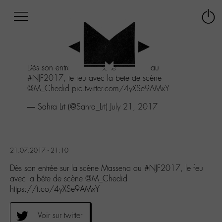
Afficher
Panneau de gestion des cookies
Labo
Connex
-
le
M-
menu
Aller
Dès son entrée sur la scène Massena au
au
#NJF2017
, le feu avec la bête de scène
menu
@M_Chedid
pic.twitter.com/4yXSe9AMxY
Aller
au
— Sahra Lrt (@Sahra_Lrt)
July 21, 2017
contenu
Aller
à
la
21.07.2017 - 21:10
recherche
Dès son entrée sur la scène Massena au #NJF2017, le feu
avec la bête de scène @M_Chedid
https://t.co/4yXSe9AMxY
Voir sur twitter