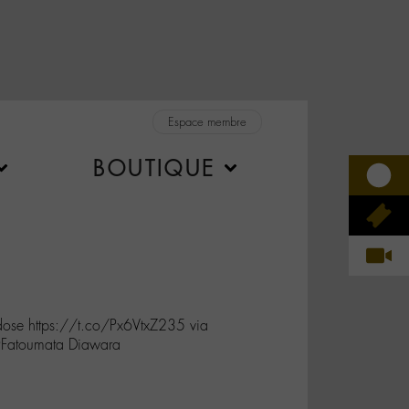
Espace membre
BOUTIQUE
dose https://t.co/Px6VtxZ235 via
atoumata Diawara