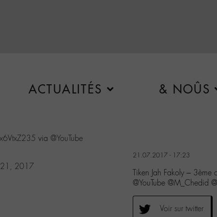
ACTUALITÉS
& NOÛS
Px6VtxZ235
via
@YouTube
21.07.2017 - 17:23
y 21, 2017
Tiken Jah Fakoly – 3ème 
@YouTube @M_Chedid @F
Voir sur twitter