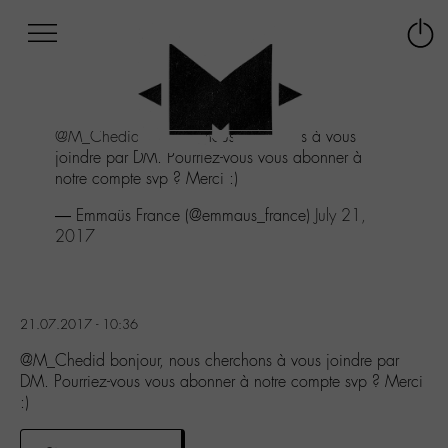
Afficher
Panneau de gestion des cookies
Labo
Connex
-
le
M-
menu
Aller
@M_Chedid
bonjour, nous cherchons à vous
au
joindre par DM. Pourriez-vous vous abonner à
menu
notre compte svp ? Merci :)
Aller
au
— Emmaüs France (@emmaus_france)
July 21,
contenu
2017
Aller
à
la
recherche
21.07.2017 - 10:36
@M_Chedid bonjour, nous cherchons à vous joindre par
DM. Pourriez-vous vous abonner à notre compte svp ? Merci
:)