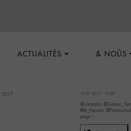
ACTUALITÉS
& NOÛS
9, 2017
19.07.2017 - 19:00
@carotatou @Dutronc_T
@le_Parisien @PatrimonioN
page !