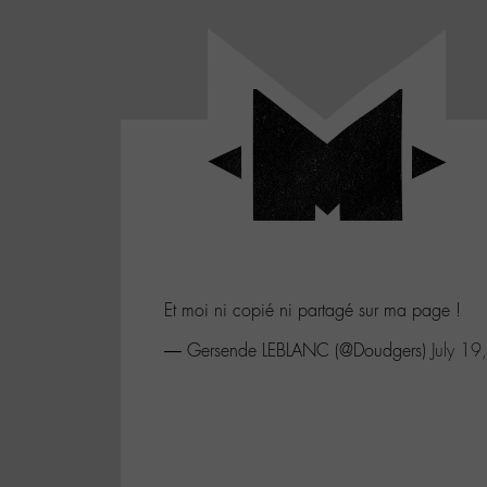
Panneau de gestion des cookies
LABO
-
Aller
Laboratoire
au
poétique
M-
menu
et
musical
Aller
autour
au
de
contenu
l'univers
Aller
de
-
à
M-
Et moi ni copié ni partagé sur ma page !
la
recherche
— Gersende LEBLANC (@Doudgers)
July 1