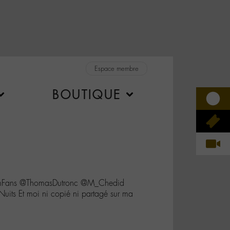
Espace membre
BOUTIQUE
omFans @ThomasDutronc @M_Chedid
uits Et moi ni copié ni partagé sur ma