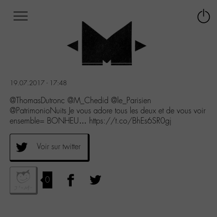
Afficher
Panneau de gestion des cookies
Labo
Connex
-
le
M-
menu
Aller
au
menu
19.07.2017 - 17:48
Aller
au
@ThomasDutronc @M_Chedid @le_Parisien
contenu
@PatrimonioNuits Je vous adore tous les deux et de vous voir
Aller
ensemble= BONHEU… https://t.co/BhEs6SR0gj
à
la
Voir sur twitter
recherche
0