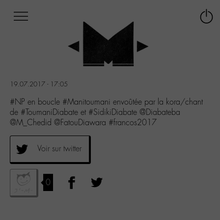
Afficher
Panneau de gestion des cookies
Labo
Connex
-
le
M-
menu
Aller
au
menu
19.07.2017 - 17:05
Aller
au
#NP en boucle #Manitoumani envoûtée par la kora/chant
contenu
de #ToumaniDiabate et #SidikiDiabate @Diabateba
Aller
@M_Chedid @FatouDiawara #francos2017
à
la
Voir sur twitter
recherche
0