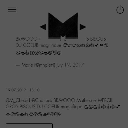
Afficher
Panneau de gestion des cookies
Labo
Connex
-
le
M-
menu
Aller
BRAVOOO Mathieu et MERCIII GROS BISOUS
au
DU COEUR magnifique 👏👏👏👍👍👍👍💕💋😙
menu
Aller
😘👄👍👏😙😘👄👋👋👋
au
contenu
— Marie (@mnpietri)
July 19, 2017
Aller
à
la
recherche
19.07.2017 - 13:10
@M_Chedid @Charrues BRAVOOO Mathieu et MERCIII
GROS BISOUS DU COEUR magnifique 👏👏👏👍👍👍👍💕
💋😙😘👄👍👏😙😘👄👋👋👋