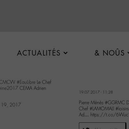
ACTUALITÉS
& NOÛS
#CMCW
#EauLibre
Le Chef
eine2017
CEMA Adrien
19.07.2017 - 11:28
Pierre Ménès #GGRMC De
y 19, 2017
Chef #LAMOMALI #loisi
Ad… https://t.co/6Wuc