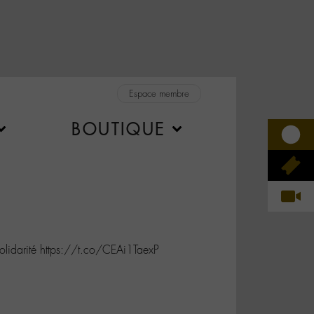
Espace membre
BOUTIQUE
lidarité https://t.co/CEAi1TaexP