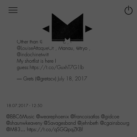
Afficher
Panneau de gestion des cookies
Labo
Connex
-
le
M-
menu
Aller
Other than
@M_Chedid
,
@zebda
,
au
@LouiseAttaqueOf
, Manau, @tryo ,
menu
@indochinetwitt
Aller
My shortlist is here I
au
guess:
https://t.co/GuxhT7G1lb
contenu
Aller
— Grets (@gretacv)
July 18, 2017
à
la
recherche
18.07.2017 - 12:50
@BBC6Music @wearephoenix @francoisatlas @gidcoe
@shaunwkeaveny @Savagesband @jehnbeth @cgainsbourg
@M83… https://t.co/qSGQpqZKBf