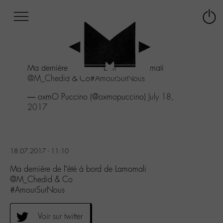
Afficher
Panneau de gestion des cookies
Labo
Connex
-
le
M-
menu
Aller
Ma dernière de l'été à bord de Lamomali
au
@M_Chedid
& Co
#AmourSurNous
menu
Aller
— oxmO Puccino (@oxmopuccino)
July 18,
au
2017
contenu
Aller
à
la
18.07.2017 - 11:10
recherche
Ma dernière de l’été à bord de Lamomali
@M_Chedid & Co
#AmourSurNous
Voir sur twitter