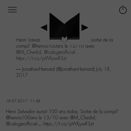
Afficher
Panneau de gestion des cookies
Labo
Connex
-
le
M-
menu
Aller
Henri Salvador aurait 100 ans today. Sortie de la
au
compil' @henria100ans le 13/10 avec
menu
@M_Chedid
,
@calogerofficiel
...
Aller
https://t.co/pWfjywR3zt
au
contenu
— JonathanHamard (@JonathanHamard)
July 18,
Aller
2017
à
la
recherche
18.07.2017 - 11:48
Henri Salvador aurait 100 ans today. Sortie de la compil’
@henria100ans le 13/10 avec @M_Chedid,
@calogerofficiel… https://t.co/pWfjywR3zt