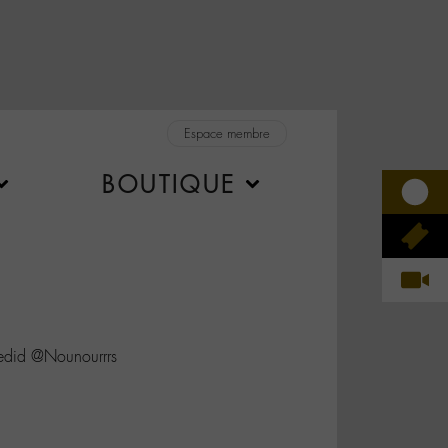
Espace membre
BOUTIQUE
did @Nounourrrs