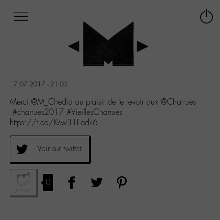
Afficher
Panneau de gestion des cookies
Labo
Connex
-
le
M-
menu
Aller
au
menu
17.07.2017 - 21:03
Aller
au
Merci @M_Chedid au plaisir de te revoir aux @Charrues
contenu
!#charrues2017 #VieillesCharrues
Aller
https://t.co/Ksw31Eadk6
à
la
Voir sur twitter
recherche
0