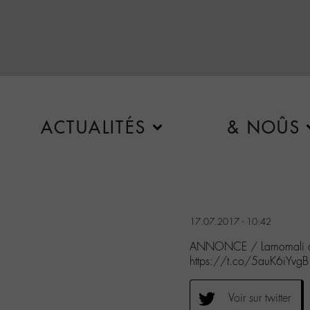
ACTUALITÉS
& NOÛS
17.07.2017 - 10:42
ANNONCE / Lamomali de -
https://t.co/5auK6iYvgB
Voir sur twitter