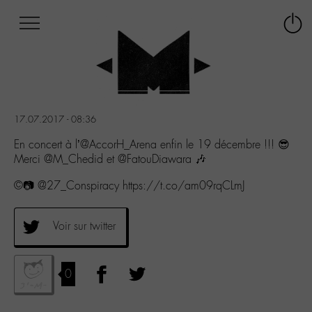
Afficher
Panneau de gestion des cookies
Labo
Connex
-
le
M-
menu
Aller
au
menu
17.07.2017 - 08:36
Aller
au
En concert à l’@AccorH_Arena enfin le 19 décembre !!! 😎
contenu
Merci @M_Chedid et @FatouDiawara 🎶
Aller
©📷 @27_Conspiracy https://t.co/am09rqCLmJ
à
la
recherche
Voir sur twitter
0