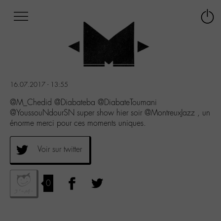
Afficher
Panneau de gestion des cookies
Labo
Connex
-
le
M-
menu
Aller
au
menu
16.07.2017 - 13:55
Aller
au
@M_Chedid @Diabateba @DiabateToumani
contenu
@YoussouNdourSN super show hier soir @MontreuxJazz , un
Aller
énorme merci pour ces moments uniques.
à
la
Voir sur twitter
recherche
0