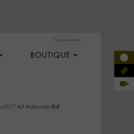
Espace membre
BOUTIQUE
os2017 #LR #LaRochelle 😍✌️
s