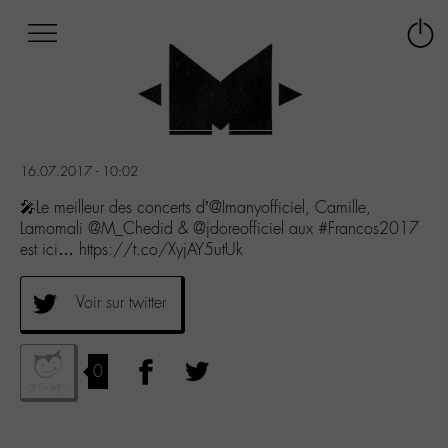
Afficher
Panneau de gestion des cookies
Labo
Connex
-
le
M-
menu
Aller
au
menu
16.07.2017 - 10:02
Aller
au
🎤Le meilleur des concerts d’@Imanyofficiel, Camille,
contenu
Lamomali @M_Chedid & @jdoreofficiel aux #Francos2017
Aller
est ici… https://t.co/XyjAY5utUk
à
la
Voir sur twitter
recherche
0