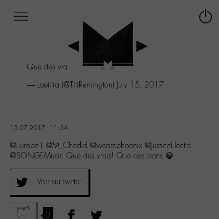
Afficher
Panneau de gestion des cookies
Labo
Connex
-
le
M-
menu
Aller
Que des vrais! Que des bons!😁
au
menu
— Laetitia (@TitiRemington)
July 15, 2017
Aller
au
contenu
Aller
15.07.2017 - 11:34
à
la
@Europe1 @M_Chedid @wearephoenix @JusticeElectro
recherche
@SONGEMusic Que des vrais! Que des bons!😁
Voir sur twitter
0