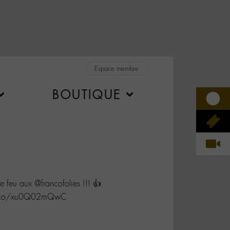
Espace membre
BOUTIQUE
feu aux @francofolies !!! 👍
/t.co/xu0Q02mQwC