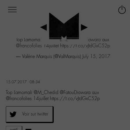
Afficher
Panneau de gestion des cookies
Labo
Connex
-
le
M-
menu
Aller
Top Lamomali
@M_Chedid
@FatouDiawara
aux
au
@francofolies
14juillet
https://t.co/vJtdGxC52p
menu
Aller
— Valérie Marquis (@ValMarquis)
July 15, 2017
au
contenu
Aller
à
15.07.2017 - 08:34
la
recherche
Top Lamomali @M_Chedid @FatouDiawara aux
@francofolies 14juillet https://t.co/vJtdGxC52p
Voir sur twitter