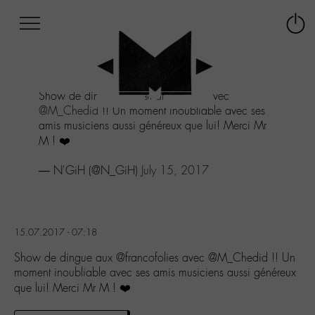
Afficher
Panneau de gestion des cookies
Labo
Connex
-
le
M-
menu
Aller
Show de dingue aux
@francofolies
avec
au
@M_Chedid
!! Un moment inoubliable avec ses
menu
amis musiciens aussi généreux que lui! Merci Mr
Aller
M ! ❤️
au
contenu
— N'GiH (@N_GiH)
July 15, 2017
Aller
à
la
recherche
15.07.2017 - 07:18
Show de dingue aux @francofolies avec @M_Chedid !! Un
moment inoubliable avec ses amis musiciens aussi généreux
que lui! Merci Mr M ! ❤️