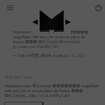
Afficher
Panneau de gestion des cookies
Labo
Connex
-
le
M-
menu
Aller
Haaaaaan merci
@Scarounet
😍😍😍😍😍😍😍
au
magnifique cette story j'en ai encore pleins de
menu
frissons 😍😍😍
@M_Chedid
#Francofolies
Aller
pic.twitter.com/KaRdXhjCSN
au
contenu
— Edith ⭐️⭐️🇫🇷 (@Edith_Fayet)
July 14, 2017
Aller
à
la
recherche
14.07.2017 - 23:31
Haaaaaan merci @Scarounet 😍😍😍😍😍😍😍 magnifique
cette story j’en ai encore pleins de frissons 😍😍😍
@M_Chedid… https://t.co/e4FPq7uAcf