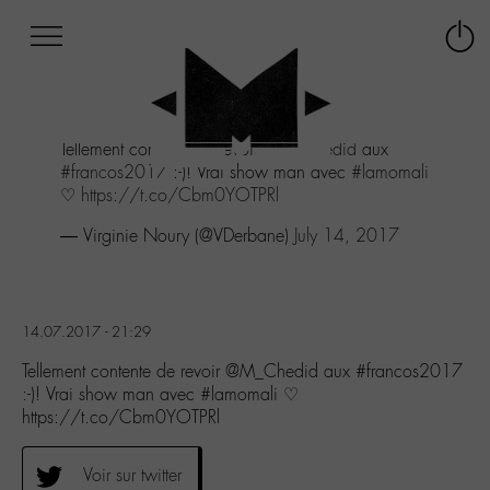
Afficher
Panneau de gestion des cookies
Labo
Connex
-
le
M-
menu
Aller
Tellement contente de revoir
@M_Chedid
aux
au
#francos2017
:-)! Vrai show man avec
#lamomali
menu
♡
https://t.co/Cbm0YOTPRl
Aller
au
— Virginie Noury (@VDerbane)
July 14, 2017
contenu
Aller
à
la
14.07.2017 - 21:29
recherche
Tellement contente de revoir @M_Chedid aux #francos2017
:-)! Vrai show man avec #lamomali ♡
https://t.co/Cbm0YOTPRl
Voir sur twitter