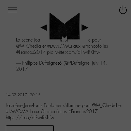
Afficher
Panneau de gestion des cookies
Labo
Connex
-
le
M-
menu
Aller
La scène Jean-Louis Foulquier s'illumine pour
au
@M_Chedid
et
#LAMOMALI
aux
@francofolies
menu
#Francos2017
pic.twitter.com/dIFwrRKhfw
Aller
au
— Philippe Dufreigne🎤 (@PDufreigne)
July 14,
contenu
2017
Aller
à
la
recherche
14.07.2017 - 20:15
La scène Jean-Louis Foulquier s’illumine pour @M_Chedid et
#LAMOMALI aux @francofolies #Francos2017
https://t.co/dIFwrRKhfw