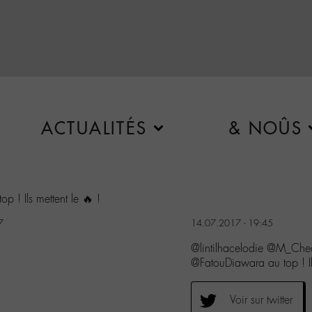
ACTUALITÉS
& NOÛS
op ! Ils mettent le 🔥 !
7
14.07.2017 - 19:45
@lintilhacelodie @M_Che
@FatouDiawara au top ! Ils
Voir sur twitter