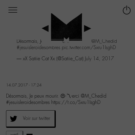
Afficher
Panneau de gestion des cookies
Labo
Connex
-
le
M-
menu
Aller
Désormais, Je peux mourir. 😍-〽️-erci
@M_Chedid
au
#jesuisleroidesombres
pic.twitter.com/Sxru1IsghD
menu
Aller
— xX Satiie Cat Xx (@Satiie_Cat)
July 14, 2017
au
contenu
Aller
à
14.07.2017 - 17:24
la
recherche
Désormais, Je peux mourir. 😍-〽️-erci @M_Chedid
#jesuisleroidesombres https://t.co/Sxru1IsghD
Voir sur twitter