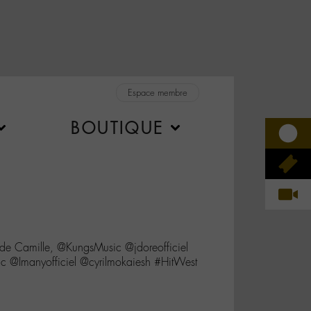
Espace membre
BOUTIQUE
de Camille, @KungsMusic @jdoreofficiel
 @Imanyofficiel @cyrilmokaiesh #HitWest