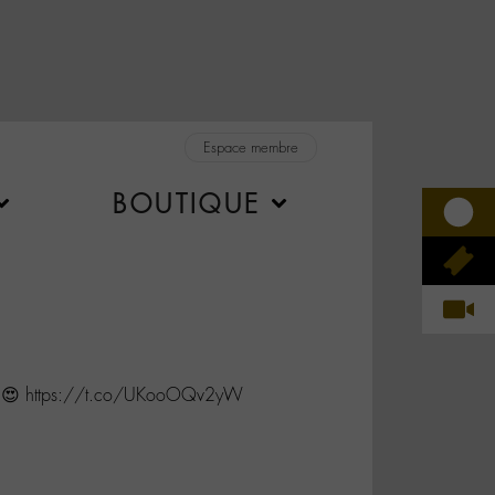
Espace membre
BOUTIQUE
 👍😍 https://t.co/UKooOQv2yW