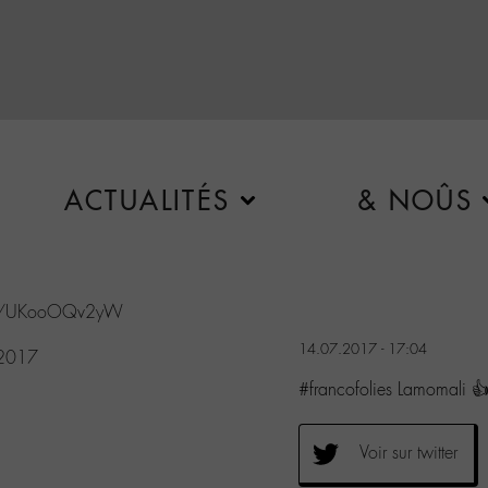
ACTUALITÉS
& NOÛS
com/UKooOQv2yW
14.07.2017 - 17:04
 2017
#francofolies Lamomali
Voir sur twitter