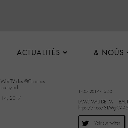
ACTUALITÉS
& NOÛS
a WebTV des
@Charrues
creenytech
14.07.2017 - 15:50
ly 14, 2017
LAMOMALI DE -M- – BAL
https://t.co/3TAVgIC44S
Voir sur twitter