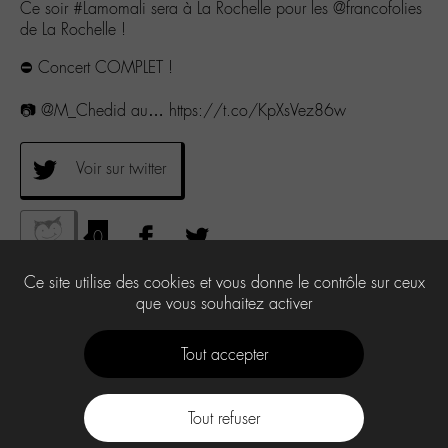
Ce soir #Lamomali sera à La Rochelle pour les @francofolies
de La Rochelle !
⛔️ Concert COMPLET !
📷 @M_Chedid au… https://t.co/KpXsVez86w
Voir sur twitter
0
Ce site utilise des cookies et vous donne le contrôle sur ceux
que vous souhaitez activer
Tout accepter
Tout refuser