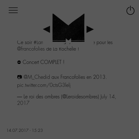
Afficher
Panneau de gestion des cookies
Labo
Connex
-
le
M-
menu
Aller
Ce soir
#Lamomali
sera à La Rochelle pour les
au
@francofolies
de La Rochelle !
menu
Aller
⛔️ Concert COMPLET !
au
contenu
Aller
📷
@M_Chedid
aux Francofolies en 2013.
à
pic.twitter.com/0ctsG3lelj
la
recherche
— Le roi des ombres (@Leroidesombres)
July 14,
2017
14.07.2017 - 15:23