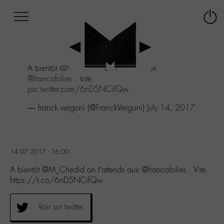
Afficher
Panneau de gestion des cookies
Labo
Connex
-
le
M-
menu
Aller
A bientôt
@M_Chedid
on t'attends aux
au
@francofolies
. Vite.
menu
pic.twitter.com/6nD5NCifQw
Aller
au
— franck vergoni (@FranckVergoni)
July 14, 2017
contenu
Aller
à
la
14.07.2017 - 16:00
recherche
A bientôt @M_Chedid on t’attends aux @francofolies . Vite.
https://t.co/6nD5NCifQw
Voir sur twitter