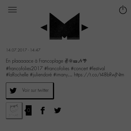
Afficher
Panneau de gestion des cookies
Labo
Connex
-
le
M-
menu
Aller
au
menu
14.07.2017 - 14:47
Aller
au
En plaaaaace à Francoplage ✌🌞🎫🎶🌴
contenu
#francofolies2017 #francofolies #concert #festival
Aller
#laRochelle #juliendoré #imany… https://t.co/t48bRwJNtm
à
la
recherche
Voir sur twitter
0