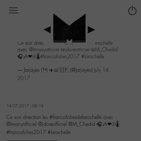
Afficher
Panneau de gestion des cookies
Labo
Connex
-
le
M-
menu
Aller
Ce soir direction les
#francofoliesdelarochelle
au
avec
@Imanyofficiel
@jdoreofficiel
@M_Chedid
menu
🎧🎶❤☉🌡
#francofolies2017
#larochelle
Aller
au
— Jarjayes (ᵀˢ) ✈️🥨🇨🇵 (@Jarjayes)
July 14,
contenu
Aller
2017
à
la
recherche
14.07.2017 - 08:14
Ce soir direction les #francofoliesdelarochelle avec
@Imanyofficiel @jdoreofficiel @M_Chedid 🎧🎶❤☉🌡
#francofolies2017 #larochelle