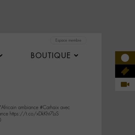
Espace membre
BOUTIQUE
 l’Africain ambiance #Carhaix avec
ance https://t.co/xDkKht7LsS
0