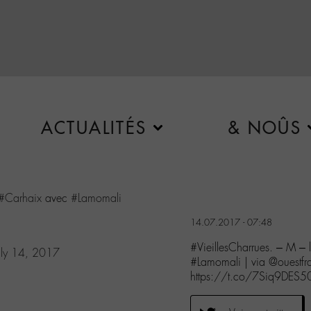
ACTUALITÉS
& NOÛS
#Carhaix
avec
#Lamomali
14.07.2017 - 07:48
#VieillesCharrues. – M –
uly 14, 2017
#Lamomali | via @ouestfr
https://t.co/7Siq9DES5