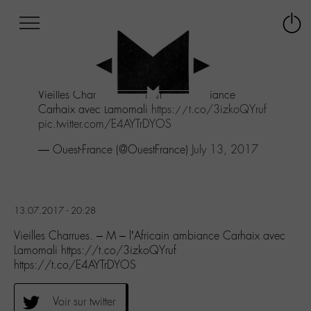
Afficher
Panneau de gestion des cookies
Labo
Connex
-
le
M-
menu
Aller
Vieilles Charrues. - M - l'Africain ambiance
au
Carhaix avec Lamomali
https://t.co/3izkoQYruf
menu
pic.twitter.com/E4AYTrDYOS
Aller
au
— Ouest-France (@OuestFrance)
July 13, 2017
contenu
Aller
à
la
13.07.2017 - 20:28
recherche
Vieilles Charrues. – M – l’Africain ambiance Carhaix avec
Lamomali https://t.co/3izkoQYruf
https://t.co/E4AYTrDYOS
Voir sur twitter