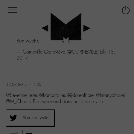
Afficher
Panneau de gestion des cookies
Labo
Connex
-
le
M-
menu
Aller
Bon week-end dans notre belle ville
au
menu
— Corneville Geneviève (@CORNEVILLE)
July 13,
Aller
2017
au
contenu
Aller
à
13.07.2017 - 11:35
la
recherche
@SeverineFreres @francofolies @jdoreofficiel @Imanyofficiel
@M_Chedid Bon week-end dans notre belle ville
Voir sur twitter