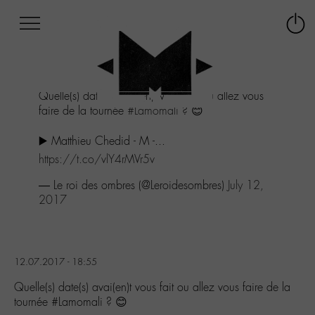
Afficher
Panneau de gestion des cookies
Labo
Connex
-
le
M-
menu
Aller
Quelle(s) date(s) avai(en)t vous fait ou allez vous
au
faire de la tournée
#Lamomali
? 😊
menu
Aller
▶️ Matthieu Chedid - M -...
au
contenu
https://t.co/vlY4rMVr5v
Aller
— Le roi des ombres (@Leroidesombres)
July 12,
à
2017
la
recherche
12.07.2017 - 18:55
Quelle(s) date(s) avai(en)t vous fait ou allez vous faire de la
tournée #Lamomali ? 😊